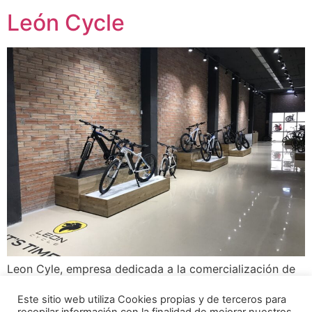
León Cycle
Leon Cyle, empresa dedicada a la comercialización de
bicicletas eléctricas Premium ha abierto una tienda en
Este sitio web utiliza Cookies propias y de terceros para
el Badalona una mes de las tiendas especializadas en