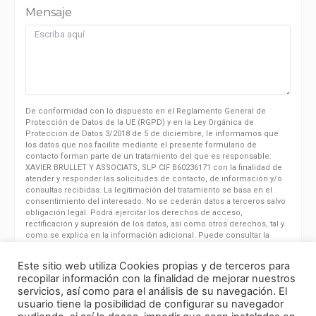
Mensaje
De conformidad con lo dispuesto en el Reglamento General de
Protección de Datos de la UE (RGPD) y en la Ley Orgánica de
Protección de Datos 3/2018 de 5 de diciembre, le informamos que
los datos que nos facilite mediante el presente formulario de
contacto forman parte de un tratamiento del que es responsable:
XAVIER BRULLET Y ASSOCIATS, SLP CIF B60236171 con la finalidad de
atender y responder las solicitudes de contacto, de información y/o
consultas recibidas. La legitimación del tratamiento se basa en el
consentimiento del interesado. No se cederán datos a terceros salvo
obligación legal. Podrá ejercitar los derechos de acceso,
rectificación y supresión de los datos, así como otros derechos, tal y
como se explica en la información adicional. Puede consultar la
información adicional y detallada sobre protección de datos clicando
en la POLÍTICA DE PRIVACIDAD o enviando un email a:
Este sitio web utiliza Cookies propias y de terceros para
info@brullet.com
recopilar información con la finalidad de mejorar nuestros
servicios, así como para el análisis de su navegación. El
usuario tiene la posibilidad de configurar su navegador
He leído y acepto la
Política de privacidad.